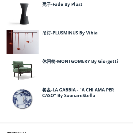
凳子-Fade By Plust
吊灯-PLUSMINUS By Vibia
休闲椅-MONTGOMERY By Giorgetti
餐盘-LA GABBIA - "A CHI AMA PER
CASO" By SuonareStella