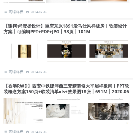
高端样板
2024-07-16
【谢柯·尚壹扬设计】重庆东原1891爱马仕风样板房丨软装设计
方案丨可编辑PPT+PDF+JPG丨38页丨101M
高端样板
2024-07-16
【香港RWD】西安中铁建沣西三套精装修大平层样板间丨PPT软
装概念方案150页+软装清单xls+效果图18张丨691M丨2020.06
高端样板
2024-07-16