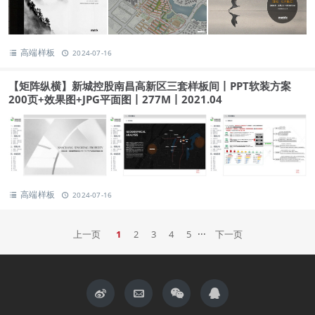
高端样板
2024-07-16
【矩阵纵横】新城控股南昌高新区三套样板间丨PPT软装方案
200页+效果图+JPG平面图丨277M丨2021.04
高端样板
2024-07-16
···
上一页
1
2
3
4
5
下一页