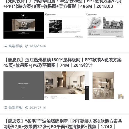
【无间设计】广州奢华山居：华远·云和墅丨PPT硬装方案52页
+PPT软装方案48页+效果图+官方摄影丨486M丨2018.03
高端样板
2024-07-16
【唐忠汉】浙江温州横渎180平层样板间丨PPT软装&硬装方案
45页+效果图+JPG彩平面图丨74M丨2019设计
高端样板
2024-07-16
【唐忠汉】“柴宅”宁波泊璟廷别墅丨PPT硬装方案&软装方案共
两版97页+效果图37张+JPG平面+超清摄影+视频丨1.74G丨