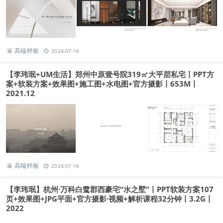
高端样板
2024-07-16
【李玮珉+UM生活】郑州中原壹号院319㎡大平层私宅丨PPT方
案+软装方案+效果图+施工图+水电图+官方摄影丨653M丨
2021.12
高端样板
2024-07-16
【李玮珉】杭州·万科白鹭郡西豪宅“水之墅”丨PPT软装方案107
页+效果图+JPG平面+官方摄影·视频+解析课程32分钟丨3.2G丨
2022