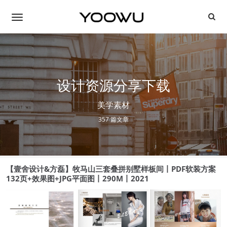
设计资源分享下载
美学素材
357 篇文章
【壹舍设计&方磊】牧马山三套叠拼别墅样板间丨PDF软装方案
132页+效果图+JPG平面图丨290M丨2021