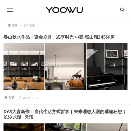
首页
›
美学资讯
春山秋水作品丨鎏金岁月，恣享时光 中建·钰山湖245洋房
室内
2023-11-03
DAS大森新作 | 当代生活方式哲学｜未来理想人居的璀璨狂想 |
长沙龙湖 · 天璞