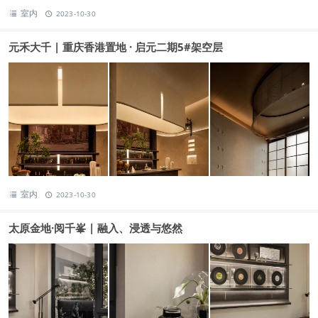
室内
2023-10-30
元禾大千 | 重庆香港置地 · 启元二期5#架空层
室内
2023-10-30
太原金地·阅千峯 | 融入、浸透与悠然