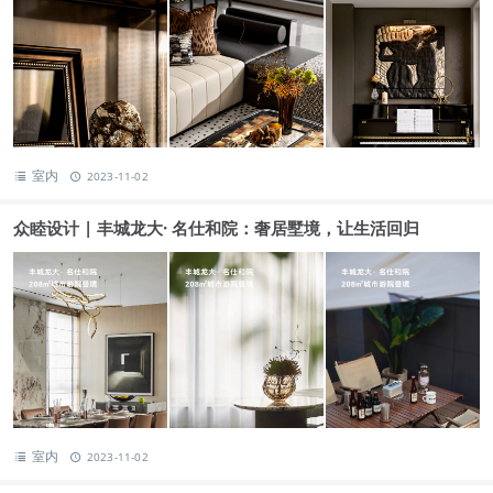
室内
2023-11-02
众睦设计 | 丰城龙大· 名仕和院：奢居墅境，让生活回归
室内
2023-11-02