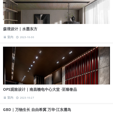
森境设计 | 水墨东方
室内
2023-10-30
OPS观致设计 | 南昌赣电中心大堂 ·至臻奢品
室内
2023-10-27
GBD | 万物生长 自由希冀 万华·江东麓岛