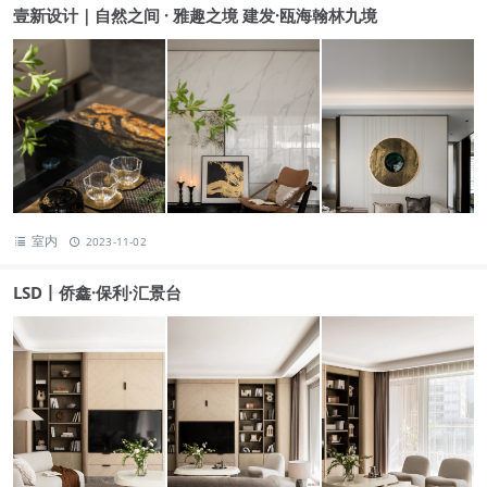
壹新设计｜自然之间 · 雅趣之境 建发·瓯海翰林九境
室内
2023-11-02
LSD丨侨鑫·保利·汇景台