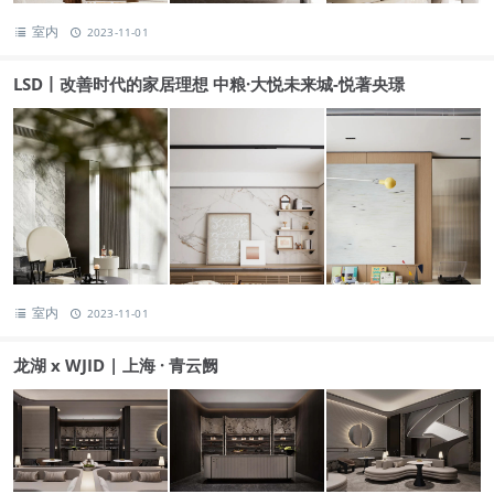
室内
2023-11-01
LSD丨改善时代的家居理想 中粮·大悦未来城-悦著央璟
室内
2023-11-01
龙湖 x WJID | 上海 · 青云阙