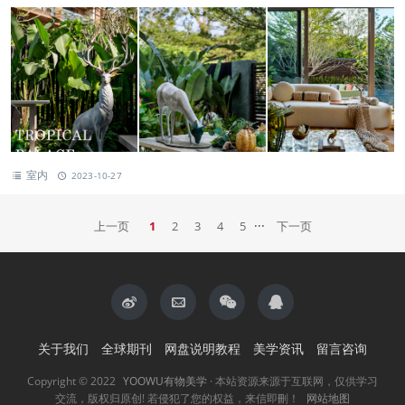
室内
2023-10-27
···
上一页
1
2
3
4
5
下一页
关于我们
全球期刊
网盘说明教程
美学资讯
留言咨询
Copyright © 2022
YOOWU有物美学
· 本站资源来源于互联网，仅供学习
交流，版权归原创! 若侵犯了您的权益，来信即刪！
网站地图