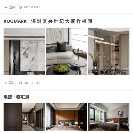
室内
2023-11-01
KOOMARK｜深 圳 复 兴 世 纪 大 厦 样 板 间
室内
2023-10-31
电建 · 都汇府