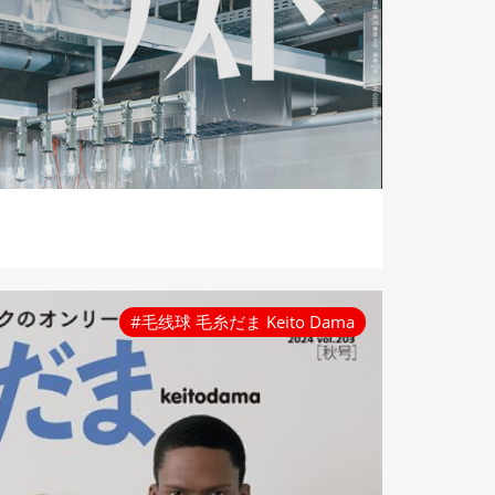
#毛线球 毛糸だま Keito Dama