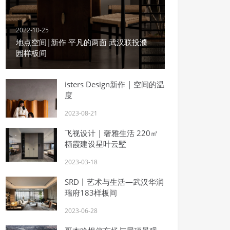
2022-10-25
地点空间|新作 平凡的两面 武汉联投濮
园样板间
isters Design新作 | 空间的温
度
2023-08-21
飞视设计 | 奢雅生活 220㎡
栖霞建设星叶云墅
2023-03-18
SRD丨艺术与生活—武汉华润
瑞府183样板间
2023-06-28