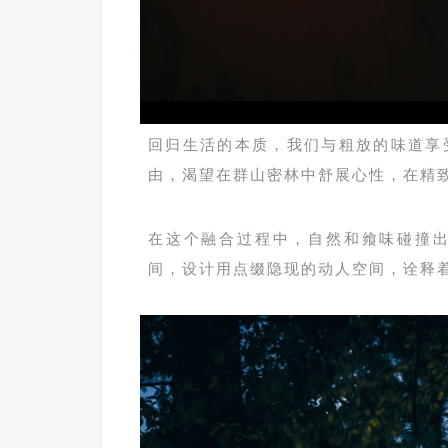
回归生活的本质，我们与粗放的味道享
由，渴望在群山密林中舒展心性，在精
在这个融合过程中，自然和飨味碰撞
间，设计用点缀隐现的动人空间，诠释