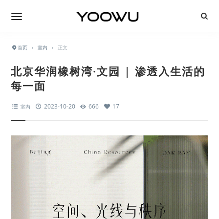
首页
›
室内
›
正文
北京华润橡树湾·文园 | 渗透入生活的
每一面
2023-10-20
666
17
室内