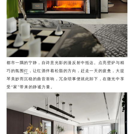
都市一隅的宁静，自诗意光影的漫反射中抵达。点亮壁炉与精
巧的氛围
灯
，让红酒伴着松脂的方向，赶走一天的疲惫，大提
琴美妙而沉稳的曲音渐响，冗杂琐事便就此卸下，在微光中享
受“家”带来的静谧力量。