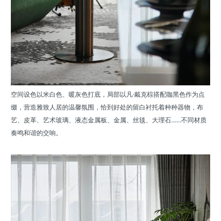
空间设色以米白色、暖灰色打底，局部以凡·戴克棕搭配咖黑色作为点
缀，营造雅致人居的温馨氛围，恰到好处的留白衬托着种种器物，布
艺、皮革、艺术玻璃、液态金属板、金属、丝毯、大理石……不同材质
奏鸣和谐的交响。