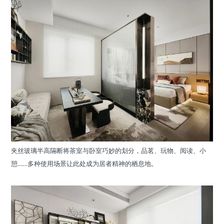
夹丝玻璃半高隔断将茶室与卧室巧妙的划分，品茗、玩物、阅读、小
憩……多种使用场景让此处成为居者精神的栖息地。