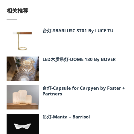
相关推荐
台灯-SBARLUSC ST01 By LUCE TU
LED木质吊灯-DOME 180 By BOVER
台灯-Capsule for Carpyen by Foster +
Partners
吊灯-Manta – Barrisol