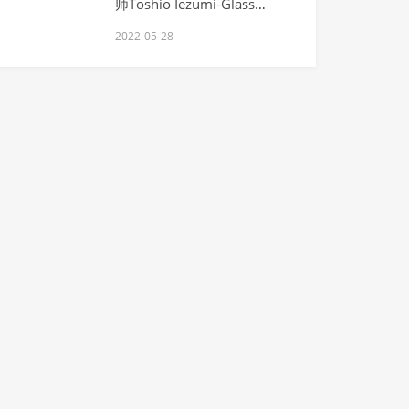
师Toshio Iezumi-Glass
Sculptors
2022-05-28