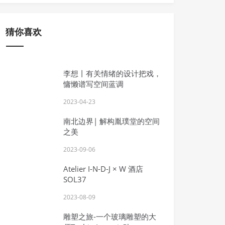
2023-10-20
猜你喜欢
首发·李想 | 繁华闹市中撕开的时空缺
口，打造淮安钟书阁的宇宙幻梦 淮安钟
书阁
李想丨有关情绪的设计把戏，
慵懒谱写空间蓝调
2023-04-23
南北边界| 解构胤璞堂的空间
之美
2023-09-06
Atelier I-N-D-J × W 酒店
SOL37
2023-08-09
雕塑之旅-一个玻璃雕塑的大