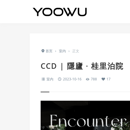
首页
›
室内
›
正文
CCD | 隱廬 · 桂里泊院
室内
2023-10-16
788
17