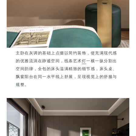
主卧在灰调的基础上点缀以简约装饰，使充满现代感
的优雅流淌在静谧空间，线条艺术
灯
一横一纵分割出
空间韵律，全包的床头溢满精致的细节感，床头桌、
飘窗阳台在同一水平线上舒展，呈现视觉上的舒服与
规整。