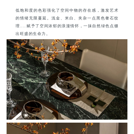
低饱和度的色彩强化了空间中物的存在感，激发艺术
的情绪无限蔓延。浅金、米白、夹杂一点黑色奢石纹
理.....赋予了空间浓郁的浪漫情怀，一抹自然绿色点缀
出旺盛的生命力。