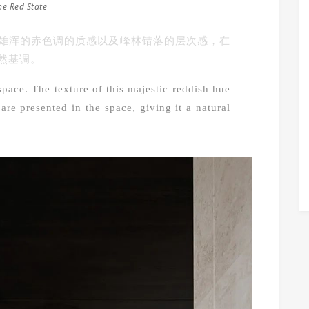
he Red State
雄浑的赤色调的质感以及峰林错落的层次感，在
然基调。
space. The texture of this majestic reddish hue
are presented in the space, giving it a natural