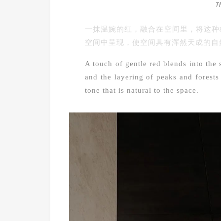
T
一抹温婉的红，融合在空间里，将这种
空间中呈现，使空间具有浑然天成的自
A touch of gentle red blends into the 
and the layering of peaks and forests 
tone that is natural to the space.