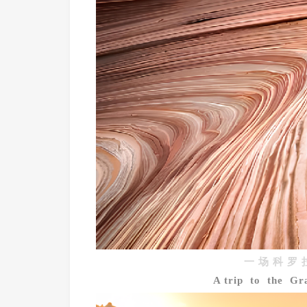
一 场
科 罗
A trip to the G