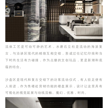
流体工艺是可动可静的艺术，水磨石立柱是流动的海派复
古，与洽谈区现代的精致互相交错，形成过往记忆印痕和当
下时尚生活有力碰撞，作为点缀的文创玩品，更是新潮和底
蕴的结合。
沙盘区是现代和复古交错下的访客流动仪式，有人驻足便有
人前进，作为售楼处营销功能的楼盘展示，设计让这里具有
可视化的视觉延展与动线流畅。魔幻，优雅，时尚。