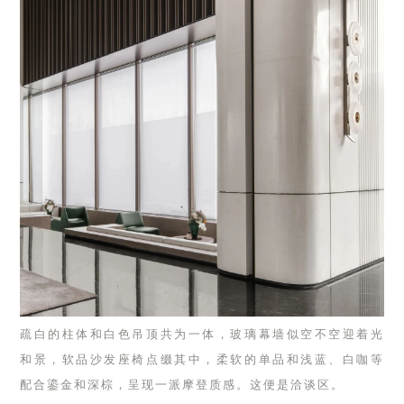
疏白的柱体和白色吊顶共为一体，玻璃幕墙似空不空迎着光
和景，软品沙发座椅点缀其中，柔软的单品和浅蓝、白咖等
配合鎏金和深棕，呈现一派摩登质感。这便是洽谈区。