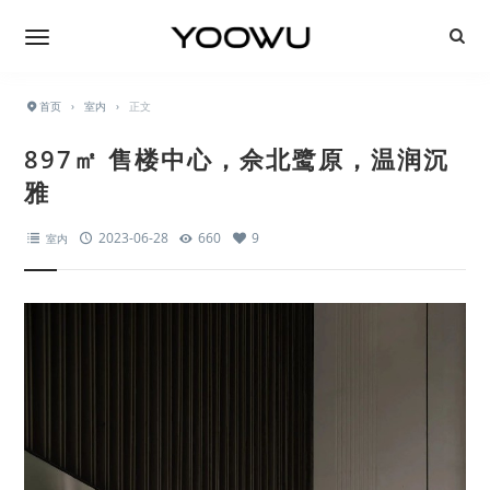
首页
›
室内
›
正文
897㎡ 售楼中心，佘北鹭原，温润沉
雅
2023-06-28
660
9
室内