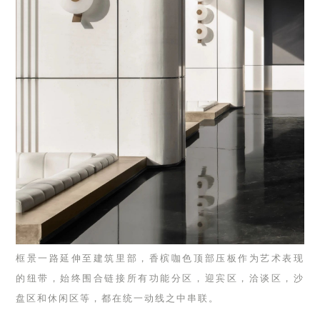
框景一路延伸至建筑里部，香槟咖色顶部压板作为艺术表现
的纽带，始终围合链接所有功能分区，迎宾区，洽谈区，沙
盘区和休闲区等，都在统一动线之中串联。