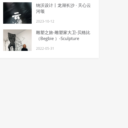
纳沃设计丨龙湖长沙 · 天心云
河颂
2023-10-12
雕塑之旅-雕塑家大卫-贝格比
（Begbie ）-Sculpture
2022-05-31