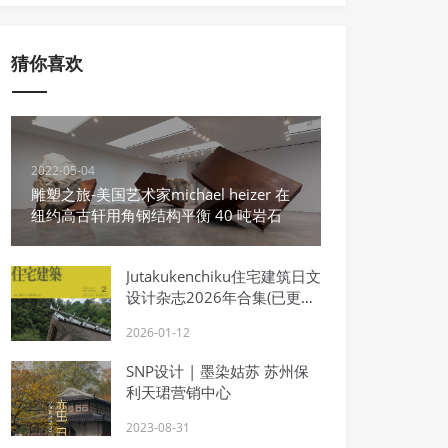
猜你喜欢
2022-05-04
雕塑之旅-美国艺术家michael heizer 在
纽约高古轩用角钢结构平衡 40 吨岩石
Jutakukenchiku住宅建筑日文
设计杂志2026年合集(已更1-
8月)
2026-01-12
SNP设计 | 墨染姑苏 苏州保
利天珺营销中心
2023-08-31