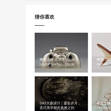
猜你喜欢
雕塑之旅-艺术家Marie
雕塑-SPI
Louise Sorbac- Oscar
nomon
DAS大森设计｜鎏金岁月，
雕塑之旅-
意式美学都市典雅之韵
Cresta