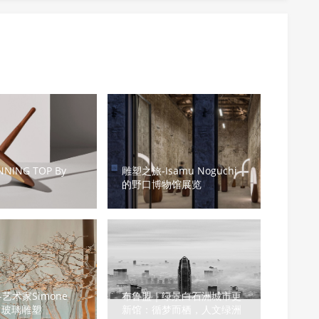
NNING TOP By
雕塑之旅-Isamu Noguchi
的野口博物馆展览
艺术家Simone
布鲁盟｜绿景白石洲城市更
ni 玻璃雕塑
新馆：循梦而栖，人文绿洲