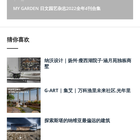
MY GARDEN 日文园艺杂志2022全年4刊合集
猜你喜欢
纳沃设计｜扬州·瘦西湖院子·涵月苑独栋商
墅
G-ART | 集艾 | 万科渔里未来社区.光年里
探索斯堪的纳维亚最偏远的建筑