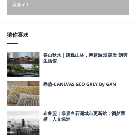
没有了！
猜你喜欢
春山秋水｜隐逸山林，诗意游园 建发·朗雲
生活馆
靠垫-CANEVAS GEO GREY By GAN
布鲁盟｜绿景白石洲城市更新馆：循梦而
栖，人文绿洲