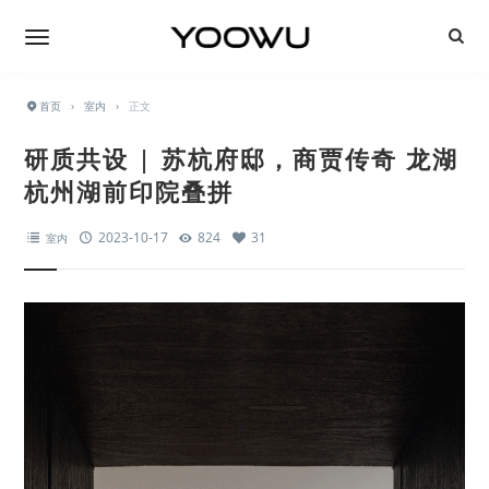
首页
›
室内
›
正文
研质共设 | 苏杭府邸，商贾传奇 龙湖
杭州湖前印院叠拼
2023-10-17
824
31
室内