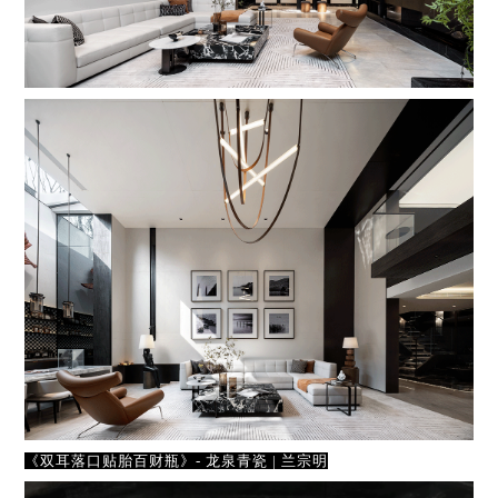
《双耳落口贴胎百财瓶》- 龙泉青瓷 | 兰宗明