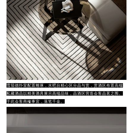
雪茄德扑室配置雕琢，水吧台精心区分品与赏，赏酒区布置高端
私藏酒品以精美酒具展示高端品味，品酒区营造会客品茗之围。
于此会客商榷事宜，落笔千金。