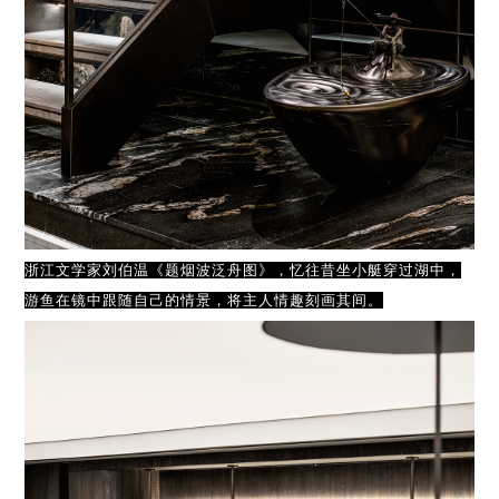
浙江文学家刘伯温《题烟波泛舟图》，忆往昔坐小艇穿过湖中，
游鱼在镜中跟随自己的情景，将主人情趣刻画其间。