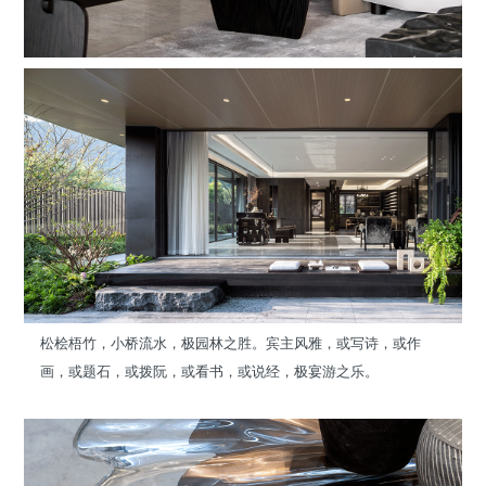
松桧梧竹，小桥流水，极园林之胜。宾主风雅，或写诗，或作
画，或题石，或拨阮，或看书，或说经，极宴游之乐。