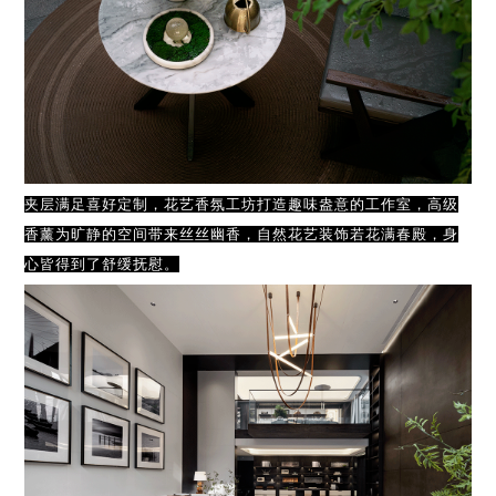
夹层满足喜好定制，花艺香氛工坊打造趣味盎意的工作室，高级
香薰为旷静的空间带来丝丝幽香，自然花艺装饰若花满春殿，身
心皆得到了舒缓抚慰。