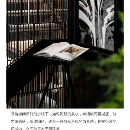
顺着梯间吊
灯
踏步轻下，如银河般的泉水，奔涌倾泻至湖底，似
岩泉洒落，璀璨绚丽。这是一种自然呈现的力量感，在被包裹的
私域内，空间的层次无限延展。