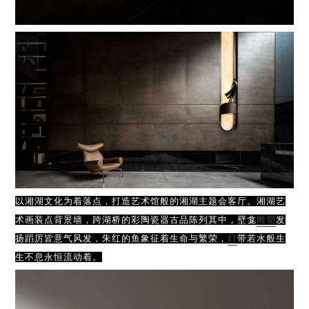
以湘湖文化为着落点，打造艺术馆般的湘湖主题会客厅。湘湖艺
术画装点背景墙，跨湖桥的彩陶瓷器古品陈列其中，壁龛
雕塑
发
扬蹈厉皆意气风发，朱红的鱼象征着生命与繁荣，
灯
带若水般生
生不息永恒流动着。