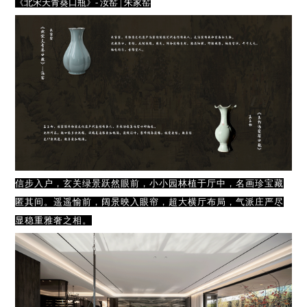
《北宋天青葵口瓶》- 汝窑 | 朱家窑
信步入户，玄关绿景跃然眼前，小小园林植于厅中，名画珍宝藏
匿其间。遥遥愉前，阔景映入眼帘，超大横厅布局，气派庄严尽
显稳重雅奢之相。