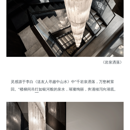
《岩泉洒落》
灵感源于李白《送友人寻越中山水》中“千岩泉洒落，万壑树萦
回。”楼梯间吊
灯
如银河般的泉水，璀璨绚丽，奔涌倾泻向湖底。