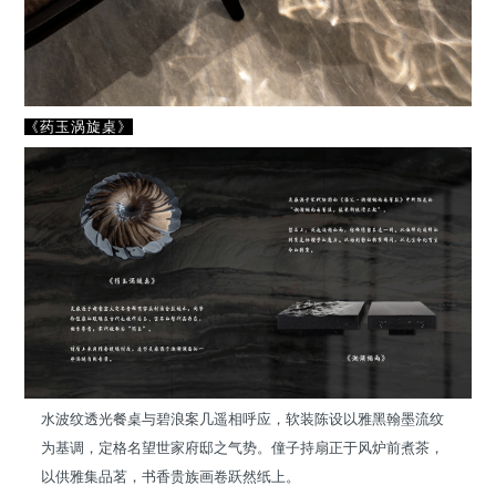
《药玉涡旋桌》
水波纹透光餐桌与碧浪案几遥相呼应，软装陈设以雅黑翰墨流纹
为基调，定格名望世家府邸之气势。僮子持扇正于风炉前煮茶，
以供雅集品茗，书香贵族画卷跃然纸上。