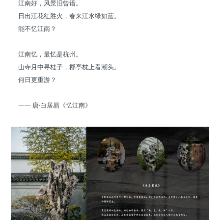
江南好，风景旧曾谙。
日出江花红胜火，春来江水绿如蓝。
能不忆江南？
江南忆，最忆是杭州。
山寺月中寻桂子，郡亭枕上看潮头。
何日更重游？
—— 唐·白居易《忆江南》