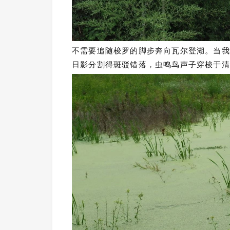
不需要追随梭罗的脚步奔向瓦尔登湖。当我
日影分割得斑驳错落，虫鸣鸟声子穿梭于清