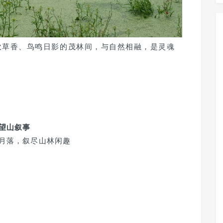
吹草香、鸟鸣日影的茂林间，与自然相融，是灵魂
望山叙事
月落，叙尽山林闲趣