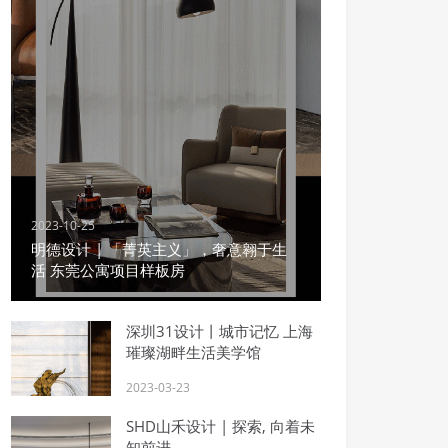
2023-10-25
明德设计 | 「菁英主义」，奢意翱于生
活 东莞公寓项目样板房
深圳31设计丨城市记忆 上海
璀璨湖畔生活美学馆
2023-03-23
SHD山禾设计 | 探索, 向着未
知前进