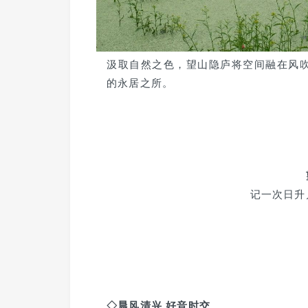
汲取自然之色，望山隐庐将空间融在风
的永居之所。
记一次日升
◇晨风清兴 好音时交