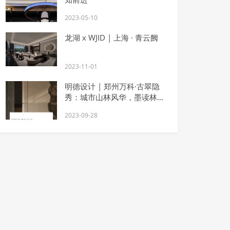
2023-05-10
龙湖 x WJID | 上海 · 青云阙
2023-11-01
明德设计 | 郑州万科·古翠隐
秀：城市山林风华，墨读林荫
静谧
2023-09-28