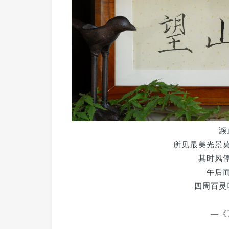
濒
所见最美光景
其时风
午后
四周百灵
—《