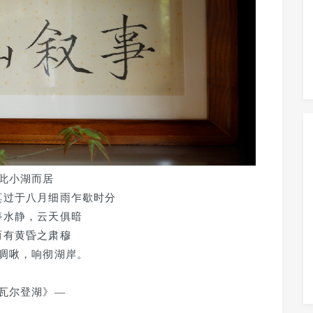
此小湖而居
莫过于八月细雨乍歇时分
停水静，云天俱暗
而有黄昏之肃穆
啁啾，响彻湖岸。
瓦尔登湖》—