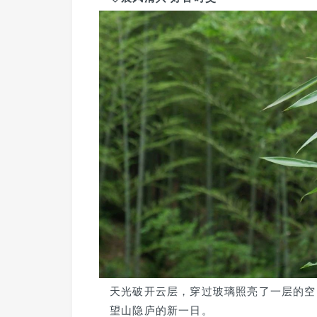
天光破开云层，穿过玻璃照亮了一层的空
望山隐庐的新一日。