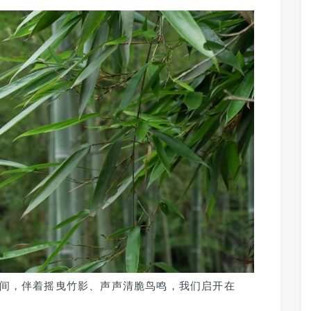
间，伴着摇曳竹影、声声清脆鸟鸣，我们启开在