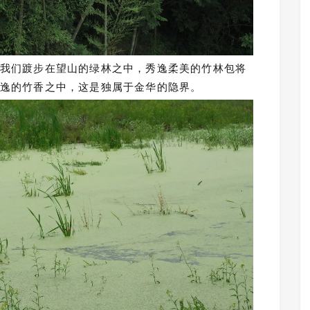
我们踱步在望山的绿林之中，秀逸柔美的竹林包将
逸的竹香之中，这是独属于金华的隐界。