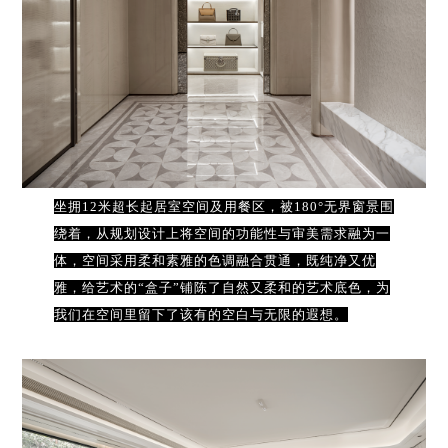
坐拥12米超长起居室空间及用餐区，被180°无界窗景围
绕着，从规划设计上将空间的功能性与审美需求融为一
体，空间采用柔和素雅的色调融合贯通，既纯净又优
雅，给艺术的“盒子”铺陈了自然又柔和的艺术底色，为
我们在空间里留下了该有的空白与无限的遐想。