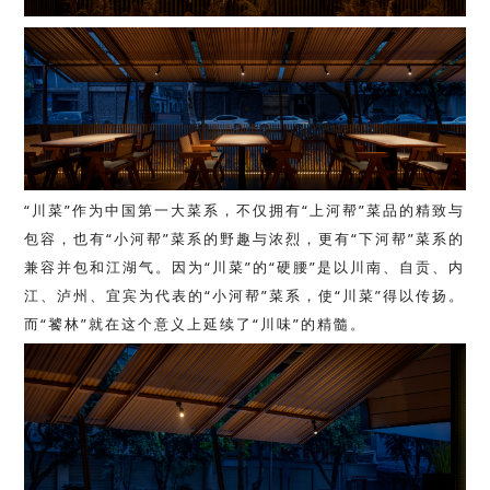
“川菜”作为中国第一大菜系，不仅拥有“上河帮”菜品的精致与
包容，也有“小河帮”菜系的野趣与浓烈，更有“下河帮”菜系的
兼容并包和江湖气。因为“川菜”的“硬腰”是以川南、自贡、内
江、泸州、宜宾为代表的“小河帮”菜系，使“川菜”得以传扬。
而“饕林”就在这个意义上延续了“川味”的精髓。