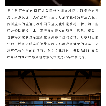
早在数百年前的两百多公里外的川南地区，河流分布密
集，水系发达，人们沿河而居，形成了独特的河居文化。
四川盐帮的盐运，在中国的盐文化中是独树一帜，河上的
运盐船队穿梭往来，那些静静矗立的堰闸、码头、桥梁，
仿佛将大家的思绪重新拉回到那个盘滩过坳、舟载船运的
年代，没有这艰辛的运盐过程，也就没有繁荣的盐帮，更
没有色香俱全的盐帮菜。作为文化载体，餐饮品牌让食客
在繁华的城市中感受地方烟火气便是它存在的使命。