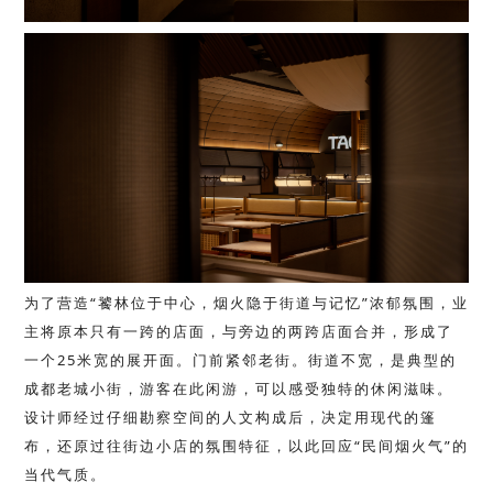
为了营造“饕林位于中心，烟火隐于街道与记忆”浓郁氛围，业
主将原本只有一跨的店面，与旁边的两跨店面合并，形成了
一个25米宽的展开面。门前紧邻老街。街道不宽，是典型的
成都老城小街，游客在此闲游，可以感受独特的休闲滋味。
设计师经过仔细勘察空间的人文构成后，决定用现代的篷
布，还原过往街边小店的氛围特征，以此回应“民间烟火气”的
当代气质。