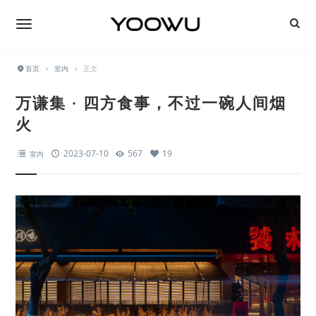
首页
›
室内
›
正文
万谦集 · 四方食事，不过一碗人间烟
火
2023-07-10
567
19
室内