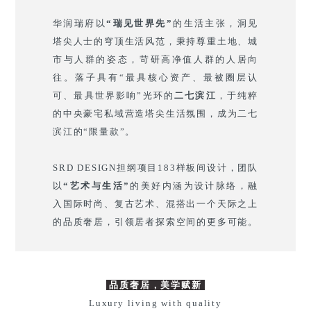
华润瑞府以
“瑞见世界先”
的生活主张，洞见
塔尖人士的穹顶生活风范，秉持尊重土地、城
市与人群的姿态，苛研高净值人群的人居向
往。落子具有“最具核心资产、最被圈层认
可、最具世界影响”光环的
二七滨江
，于纯粹
的中央豪宅私域营造塔尖生活氛围，成为二七
滨江的“限量款”。
SRD DESIGN担纲项目183样板间设计，团队
以
“艺术与生活”
的美好内涵为设计脉络，融
入国际时尚、复古艺术、混搭出一个天际之上
的品质奢居，引领居者探索空间的更多可能。
品质奢居，美学赋新
Luxury living with quality