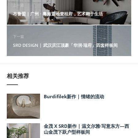
上一篇
布鲁盟｜广州 · 粤海置地壹桂府，艺术翱于生活
下一篇
SRD DESIGN | 武汉滨江顶豪「华润·瑞府」四套样板间
相关推荐
Burdifilek新作 | 情绪的流动
金茂 X SRD新作 | 温文尔雅·写意东方—西
山金茂下跃户型样板间