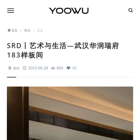
首页
›
室内
›
正文
SRD丨艺术与生活—武汉华润瑞府
183样板间
2023-06-28
890
10
室内