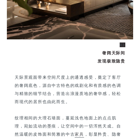
01
奢阔天际间
发现极致隐贵
天际景观面带来空间尺度上的通透感受，奠定了客厅
的奢阔底色，源自中古特色的戏剧化和有质感的色调
与精致的细节结合，营造出浪漫质地的奢华感，轻松
而现代的居所也由此而生。
纹理相间的大理石墙面，蔓延浅色地面上的点点肌
理，宛如流动的墨痕，让空间中的一切浑然天成。自
然温暖的皮饰面和简雅的中古
家具
，彰显矜贵、隐奢