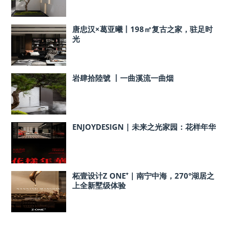
唐忠汉×葛亚曦丨198㎡复古之家，驻足时
光
岩肆拾陸號 丨一曲溪流一曲烟
ENJOYDESIGN | 未来之光家园：花样年华
柘壹设计Z ONE⁺ | 南宁中海，270°湖居之
上全新墅级体验