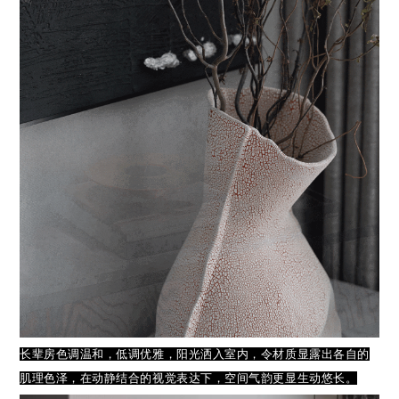
长辈房色调温和，低调优雅，阳光洒入室内，令材质显露出各自的
肌理色泽，在动静结合的视觉表达下，空间气韵更显生动悠长。