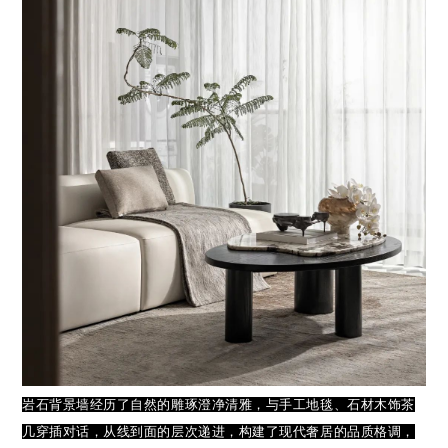
岩石背景墙经历了自然的雕琢澄净清雅，与手工地毯、石材木饰茶
几穿插对话，从线到面的层次递进，构建了现代奢居的品质格调，