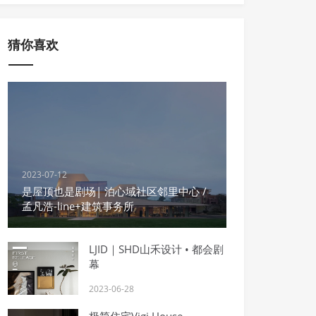
猜你喜欢
2023-07-12
是屋顶也是剧场| 泊心域社区邻里中心 /
孟凡浩-line+建筑事务所
LJID｜SHD山禾设计 • 都会剧
幕
2023-06-28
极简住宅Vigi House