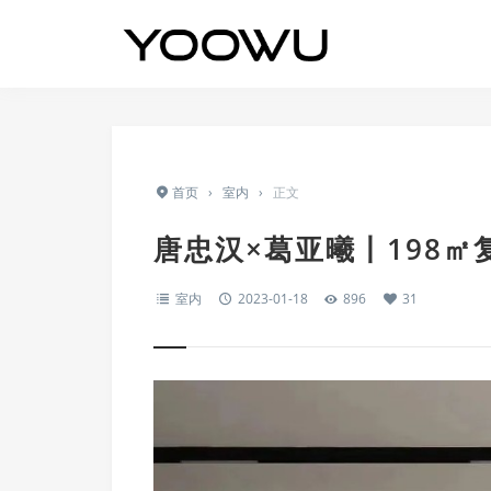
首页
›
室内
›
正文
唐忠汉×葛亚曦丨198
室内
2023-01-18
896
31