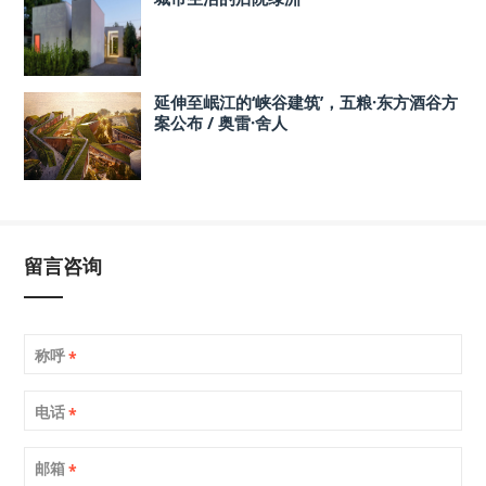
延伸至岷江的‘峡谷建筑’，五粮·东方酒谷方
案公布 / 奥雷·舍人
留言咨询
称呼
*
电话
*
邮箱
*