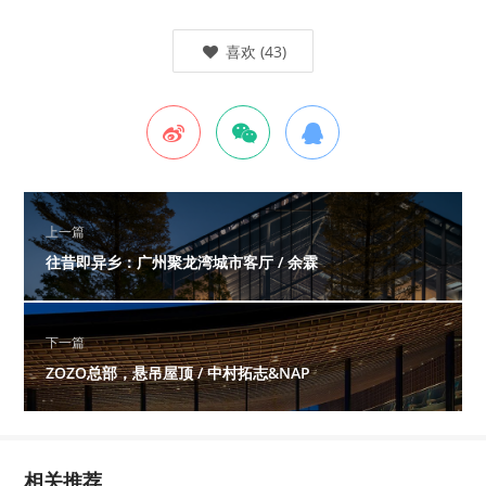
喜欢
(
43
)
上一篇
往昔即异乡：广州聚龙湾城市客厅 / 余霖
下一篇
ZOZO总部，悬吊屋顶 / 中村拓志&NAP
相关推荐